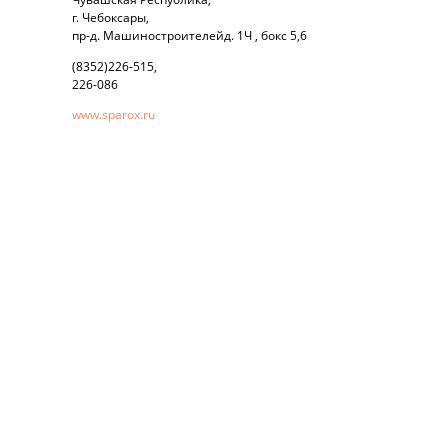
г. Чебоксары,
пр-д. Машиностроителейд. 1Ч , бокс 5,6
(8352)226-515,
226-086
www.sparox.ru