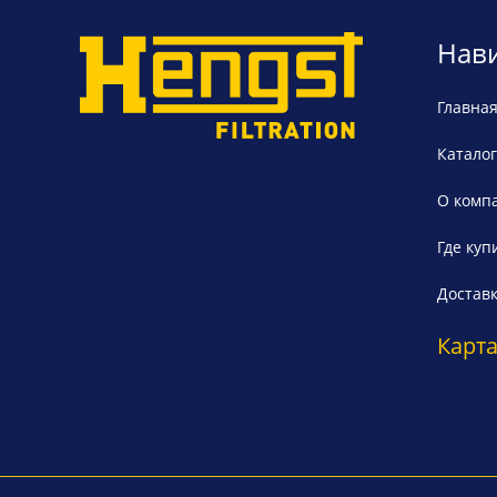
Нав
Главна
Каталог
О комп
Где куп
Достав
Карта