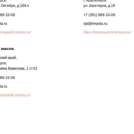
рск,
г. Красноярск,
т Октября, д.169 к
ул. Шахтеров, д.16
989-10-09
+7 (391) 989-10-09
a.ru
opt@rmasla.ru
asnoyarsk.rmasla.ru/
https://krasnoyarsk.rmasla.ru/
 масла
кий край,
рск,
мика Вавилова, 1 ст33
989-10-09
a.ru
asnoyarsk.rmasla.ru/