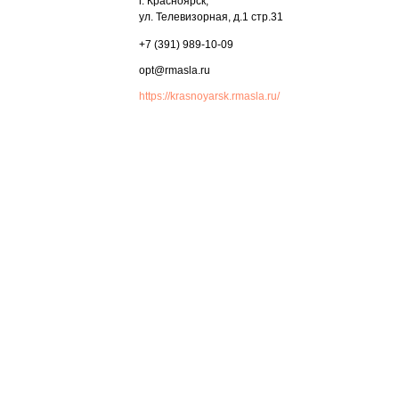
г. Красноярск,
ул. Телевизорная, д.1 стр.31
+7 (391) 989-10-09
opt@rmasla.ru
https://krasnoyarsk.rmasla.ru/