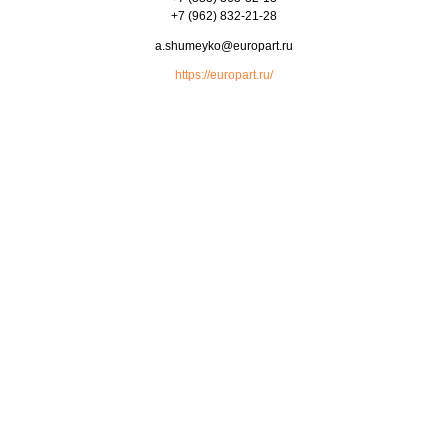
+7 (962) 832-21-28
a.shumeyko@europart.ru
https://europart.ru/