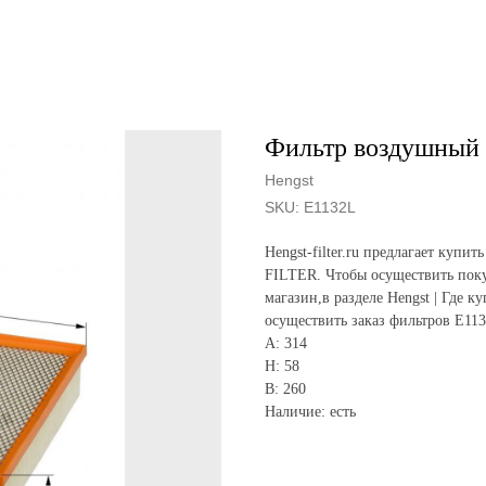
Фильтр воздушный 
Hengst
SKU:
E1132L
Hengst-filter.ru предлагает ку
FILTER. Чтобы осуществить поку
магазин,в разделе Hengst | Где к
осуществить заказ фильтров E11
A: 314
H: 58
B: 260
Наличие: есть