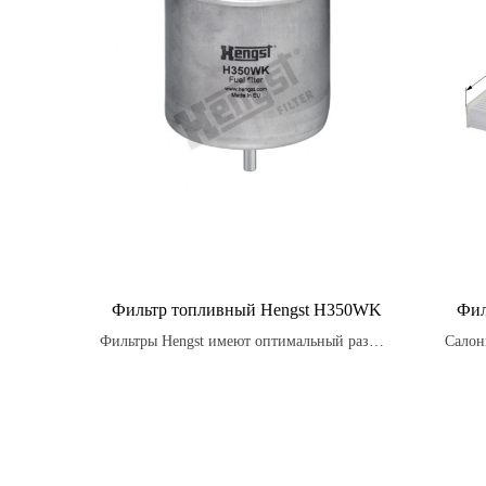
Фильтр топливный Hengst H350WK
Фил
Фильтры Hengst имеют оптимальный размер
Салон
и форму для максимальной эффективности
также 
работы.
запа
з
нас