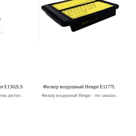
st E1502LS
Фильтр воздушный Hengst E1177L
егко доступны
Фильтр воздушный Hengst - это запасная
что позволяет
часть для автомобилей, предназначенная
 состояние
для очистки воздуха, поступающего в
дительности
двигатель.