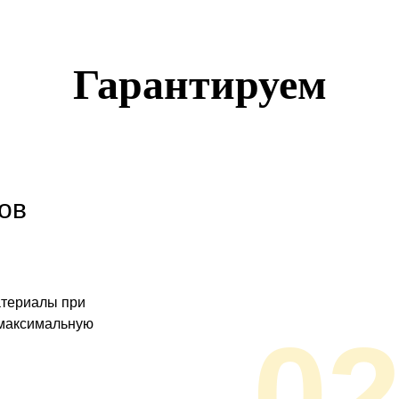
Гарантируем
ов
атериалы при
 максимальную
0