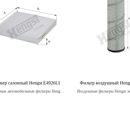
ьтр салонный Hengst E4926LI
Фильтр воздушный Heng
ные автомобильные фильтры Hengst
Воздушные фильтры Hengst л
могут помочь устранить неприятные
для обслуживания и замены, 
хи в салоне автомобиля, такие как
поддерживать оптимальное
апах табака или духов, позволяя
фильтра и уровень произво
лаждаться более свежим воздухом
двигателя.
внутри автомобиля.