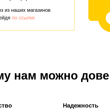
з из наших магазинов
рейдя
по ссылке
му нам можно дове
ство
Надежность