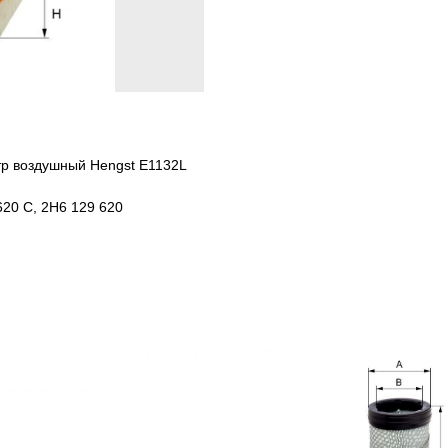
тр воздушный Hengst E1132L
620 C, 2H6 129 620