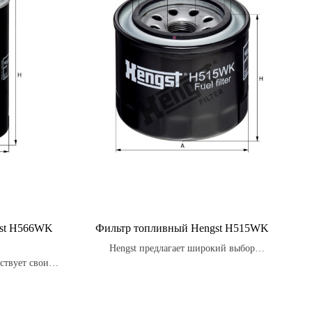
gst H566WK
Фильтр топливный Hengst H515WK
Hengst предлагает широкий выбор
ствует свои
топливных фильтров для различных типов
ь потребности
топлива.
 ожидания.