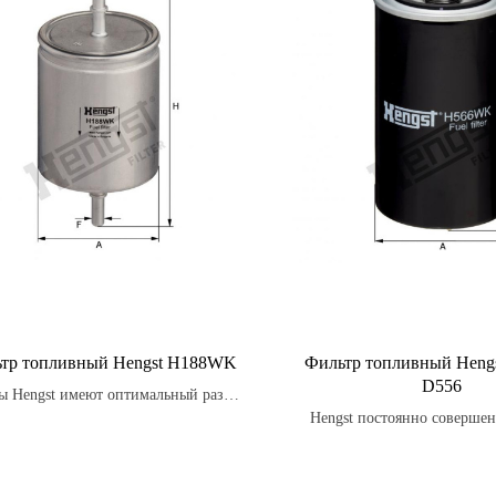
тр топливный Hengst H188WK
Фильтр топливный Hen
D556
ы Hengst имеют оптимальный размер
у для максимальной эффективности
Hengst постоянно совершен
работы.
фильтры, чтобы удовлетворят
клиентов и превосходить