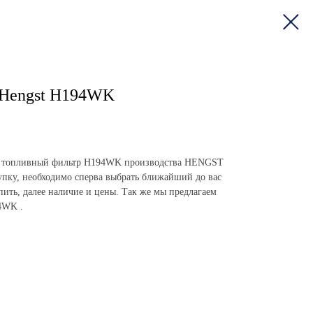
 Hengst H194WK
пить топливный фильтр H194WK производства HENGST
пку, необходимо сперва выбрать ближайший до вас
упить, далее наличие и цены. Так же мы предлагаем
4WK .