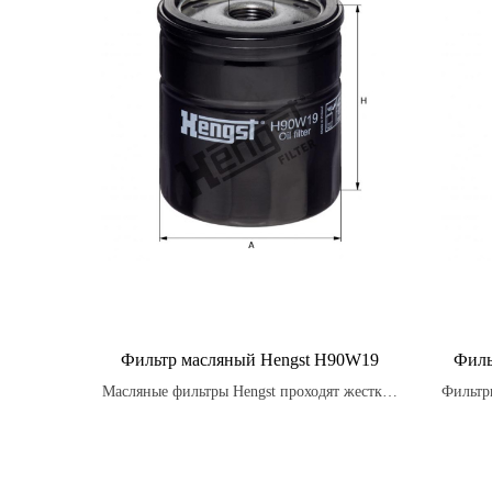
Фильтр масляный Hengst H90W19
Филь
Масляные фильтры Hengst проходят жесткие
Фильтр
испытания на прочность и долговечность,
и форм
чтобы гарантировать оптимальную
производительность и защиту двигателя
вашего автомобиля.