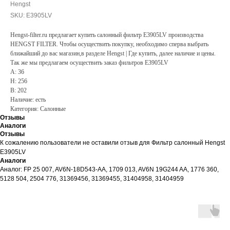
Hengst
SKU:
E3905LV
Hengst-filter.ru предлагает купить салонный фильтр E3905LV производства
HENGST FILTER. Чтобы осуществить покупку, необходимо сперва выбрать
ближайший до вас магазин,в разделе Hengst | Где купить, далее наличие и цены.
Так же мы предлагаем осуществить заказ фильтров E3905LV
A: 36
H: 256
B: 202
Наличие: есть
Категория: Салонные
Отзывы
Аналоги
Отзывы
К сожалению пользователи не оставили отзыв для Фильтр салонный Hengst
E3905LV
Аналоги
Аналог: FP 25 007, AV6N-18D543-AA, 1709 013, AV6N 19G244 AA, 1776 360,
5128 504, 2504 776, 31369456, 31369455, 31404958, 31404959