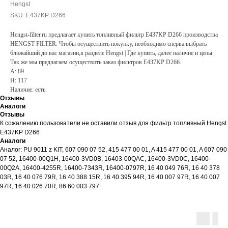
Hengst
SKU:
E437KP D266
Hengst-filter.ru предлагает купить топливный фильтр E437KP D266 производства
HENGST FILTER. Чтобы осуществить покупку, необходимо сперва выбрать
ближайший до вас магазин,в разделе Hengst | Где купить, далее наличие и цены.
Так же мы предлагаем осуществить заказ фильтров E437KP D266.
A: 89
H: 117
Наличие: есть
Отзывы
Аналоги
Отзывы
К сожалению пользователи не оставили отзыв для фильтр топливный Hengst
E437KP D266
Аналоги
Аналог: PU 9011 z KIT, 607 090 07 52, 415 477 00 01, A 415 477 00 01, A 607 090
07 52, 16400-00Q1H, 16400-3VD0B, 16403-00QAC, 16400-3VD0C, 16400-
00Q2A, 16400-4255R, 16400-7343R, 16400-0797R, 16 40 049 76R, 16 40 378
03R, 16 40 076 79R, 16 40 388 15R, 16 40 395 94R, 16 40 007 97R, 16 40 007
97R, 16 40 026 70R, 86 60 003 797