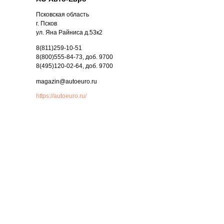
Псковская область
г. Псков
ул. Яна Райниса д.53к2
8(811)259-10-51
8(800)555-84-73, доб. 9700
8(495)120-02-64, доб. 9700
magazin@autoeuro.ru
https://autoeuro.ru/