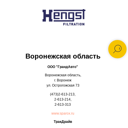
Главная
/
Где купить
/
Официальные торговые точки продаж
/
Воронежская область
Воронежская область
ООО "ГрандАвто"
Воронежская область,
г. Воронеж
ул. Острогожская 73
(473)2-613-213,
2-613-214,
2-613-313
www.sparox.ru
ТракДрайв