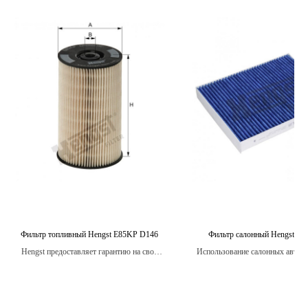
Фильтр топливный Hengst E85KP D146
Фильтр салонный Hengst E1
Hengst предоставляет гарантию на свои
Использование салонных авто
топливные фильтры.
фильтров Hengst помогает ум
уровень вредных частиц в воздух
автомобиля, обеспечивая более
условия для пассажиров