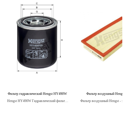
Фильтр гидравлический Hengst HY490W
Фильтр воздушный Hengst 
Hengst HY490W Гидравлический фильтр:
Фильтр воздушный Hengst - это 
HY490W — универсальный
который способствует более 
гидравлический фильтр, предназначенный
сгоранию топлива, что в свою
для различных типов гидросистем.
уменьшает количество выхлопн
Гарантирует надежную фильтрацию масла
и защиту от износа гидравлических