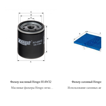
Фильтр масляный Hengst H14W32
Фильтр салонный Hengst E4
Масляные фильтры Hengst легко
Использование салонных авто
устанавливаются и имеют высокую степень
фильтров Hengst помогает ум
совместимости со многими моделями
уровень вредных частиц в воздух
автомобилей.
автомобиля, обеспечивая более
условия для пассажиров