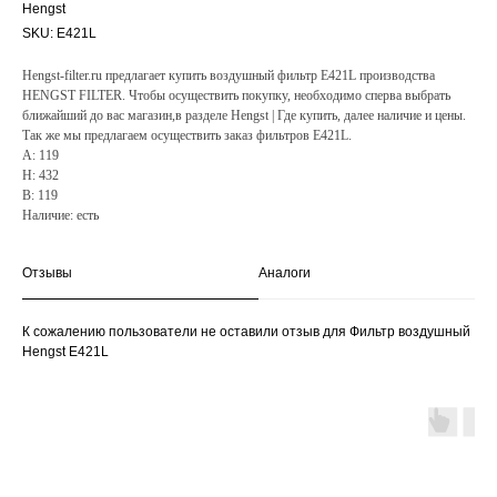
Hengst
SKU:
E421L
Hengst-filter.ru предлагает купить воздушный фильтр E421L производства
HENGST FILTER. Чтобы осуществить покупку, необходимо сперва выбрать
ближайший до вас магазин,в разделе Hengst | Где купить, далее наличие и цены.
Так же мы предлагаем осуществить заказ фильтров E421L.
A: 119
H: 432
B: 119
Наличие: есть
Отзывы
Аналоги
К сожалению пользователи не оставили отзыв для Фильтр воздушный
Hengst E421L