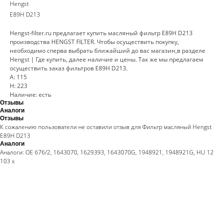
Hengst
E89H D213
Hengst-filter.ru предлагает купить масляный фильтр E89H D213
производства HENGST FILTER. Чтобы осуществить покупку,
необходимо сперва выбрать ближайший до вас магазин,в разделе
Hengst | Где купить, далее наличие и цены. Так же мы предлагаем
осуществить заказ фильтров E89H D213.
A: 115
H: 223
Наличие: есть
Отзывы
Аналоги
Отзывы
К сожалению пользователи не оставили отзыв для Фильтр масляный Hengst
E89H D213
Аналоги
Аналоги: OE 676/2, 1643070, 1629393, 1643070G, 1948921, 1948921G, HU 12
103 x