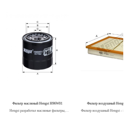
Фильтр масляный Hengst H96W01
Фильтр воздушный Hengst 
Hengst разработал масляные фильтры,
Фильтр воздушный Hengst - это 
которые имеют высокую степень защиты
который способствует более 
от износа и коррозии, обеспечивая
сгоранию топлива, что в свою
дополнительную защиту для вашего
уменьшает количество выхлопн