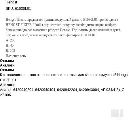
Hengst
SKU:
E1030L01
Hengst-filter.ru предлагает купить воздушный фильтр E1030L01 производства
HENGST FILTER. Чтобы осуществить покупку, необходимо сперва выбрать
ближайший до вас магазин,в разделе Hengst | Где купить, далее наличие и цены.
Так же мы предлагаем осуществить заказ фильтров E1030L01.
A: 280
H: 40
B: 205
Наличие: есть
Отзывы
Аналоги
Отзывы
К сожалению пользователи не оставили отзыв для Фильтр воздушный Hengst
E1030L01
Аналоги
Аналог: 6420940204, 6420940404, 6420942204, 6420943004, AP 034/4-2x. C
27 006