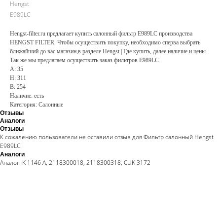
Hengst
E989LC
Hengst-filter.ru предлагает купить салонный фильтр E989LC производства
HENGST FILTER. Чтобы осуществить покупку, необходимо сперва выбрать
ближайший до вас магазин,в разделе Hengst | Где купить, далее наличие и цены.
Так же мы предлагаем осуществить заказ фильтров E989LC
A: 35
H: 311
B: 254
Наличие: есть
Категория: Салонные
Отзывы
Аналоги
Отзывы
К сожалению пользователи не оставили отзыв для Фильтр салонный Hengst
E989LC
Аналоги
Аналог: K 1146 A, 2118300018, 2118300318, CUK 3172