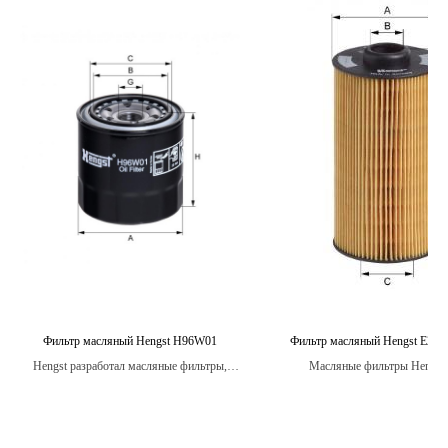
Фильтр масляный Hengst H96W01
Фильтр масляный Hengst E20
Hengst разработал масляные фильтры,
Масляные фильтры Hengst 
которые имеют высокую степень защиты
высококачественные фильтры, 
от износа и коррозии, обеспечивая
эффективно защитить двиг
дополнительную защиту для вашего
автомобиля от загрязнений и пр
двигателя.
срок службы.