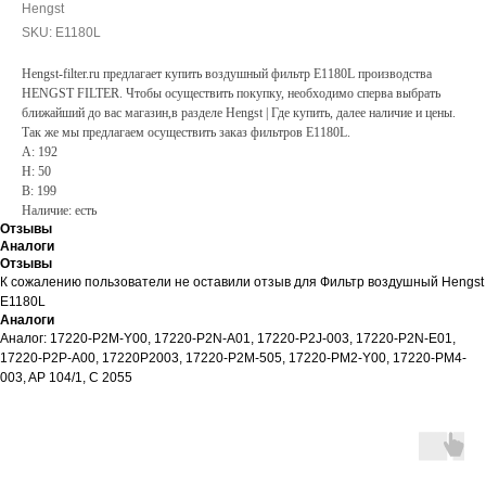
Hengst
SKU:
E1180L
Hengst-filter.ru предлагает купить воздушный фильтр E1180L производства
HENGST FILTER. Чтобы осуществить покупку, необходимо сперва выбрать
ближайший до вас магазин,в разделе Hengst | Где купить, далее наличие и цены.
Так же мы предлагаем осуществить заказ фильтров E1180L.
A: 192
H: 50
B: 199
Наличие: есть
Отзывы
Аналоги
Отзывы
К сожалению пользователи не оставили отзыв для Фильтр воздушный Hengst
E1180L
Аналоги
Аналог: 17220-P2M-Y00, 17220-P2N-A01, 17220-P2J-003, 17220-P2N-E01,
17220-P2P-A00, 17220P2003, 17220-P2M-505, 17220-PM2-Y00, 17220-PM4-
003, AP 104/1, C 2055