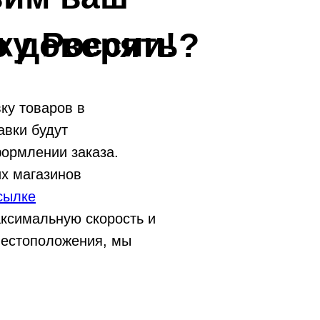
ку России!
о доверять?
ку товаров в
авки будут
ормлении заказа.
х магазинов
сылке
ксимальную скорость и
местоположения, мы