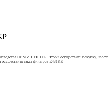
KP
производства HENGST FILTER. Чтобы осуществить покупку, необх
ем осуществить заказ фильтров E431KP.