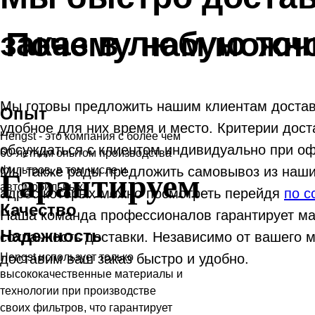
заказ в любую точ
Почему нам можн
Мы готовы предложить нашим клиентам достав
Опыт
удобное для них время и место. Критерии дост
Hengst - это компания с более чем
обсуждаться с клиентом индивидуально при оф
60-летним опытом производства
Мы также рады предложить самовывоз из наши
фильтров, в том числе и
Гарантируем
автомобильных.
адрес которых можно посмотреть перейдя
по с
Качество
Наша команда профессионалов гарантирует ма
Надежность
сохранность доставки. Независимо от вашего 
доставим ваш заказ быстро и удобно.
Hengst использует только
высококачественные материалы и
технологии при производстве
своих фильтров, что гарантирует