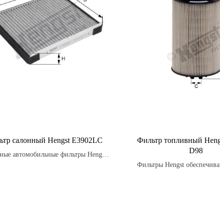
ьтр салонный Hengst E3902LC
Фильтр топливный Heng
D98
ные автомобильные фильтры Hengst
могут помочь устранить неприятные
Фильтры Hengst обеспечив
хи в салоне автомобиля, такие как
степень фильтрации, защищая
апах табака или духов, позволяя
загрязнений.
лаждаться более свежим воздухом
внутри автомобиля.