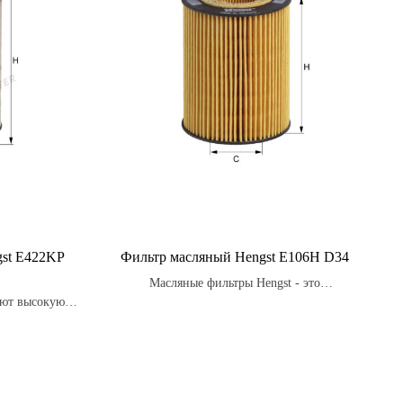
st E422KP
Фильтр масляный Hengst E106H D34
Масляные фильтры Hengst - это
ают высокую
высококачественные фильтры, способные
 двигатель от
эффективно защитить двигатель
автомобиля от загрязнений и продлить его
срок службы.