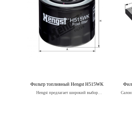
Фильтр топливный Hengst H515WK
Фил
Hengst предлагает широкий выбор
Салон
топливных фильтров для различных типов
также 
топлива.
запа
з
нас