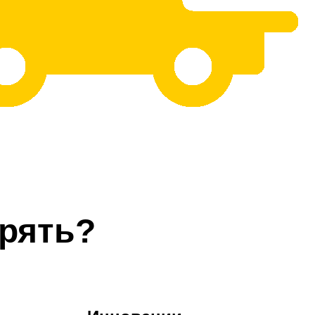
рять?