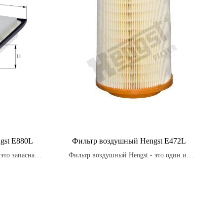
gst E880L
Фильтр воздушный Hengst E472L
это запасная
Фильтр воздушный Hengst - это один из
дназначенная
самых распространенных типов фильтров
тупающего в
для автомобилей.