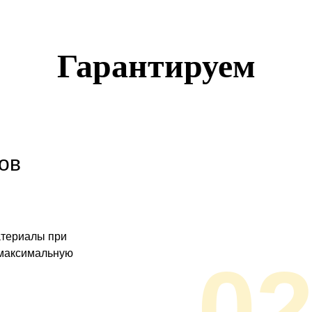
Гарантируем
ов
атериалы при
 максимальную
0