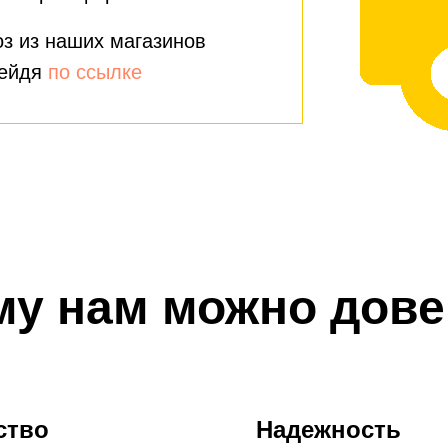
з из наших магазинов
рейдя
по ссылке
му нам можно дове
ство
Надежность