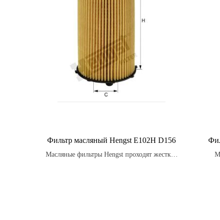
Фильтр масляный Hengst E102H D156
Фил
Масляные фильтры Hengst проходят жесткие
М
испытания на прочность и долговечность,
опт
чтобы гарантировать оптимальную
обесп
производительность и защиту двигателя
и у
вашего автомобиля.