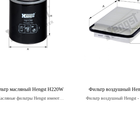
ьтр масляный Hengst H220W
Фильтр воздушный Hen
асляные фильтры Hengst имеют
Фильтр воздушный Hengst - 
имальную структуру и форму, что
часть для автомобилей, пре
ечивает лучшую проходимость масла
для очистки воздуха, пос
меньшает нагрузку на двигатель.
двигатель.