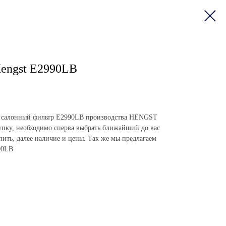
engst E2990LB
пить салонный фильтр E2990LB производства HENGST
пку, необходимо сперва выбрать ближайший до вас
упить, далее наличие и цены. Так же мы предлагаем
90LB