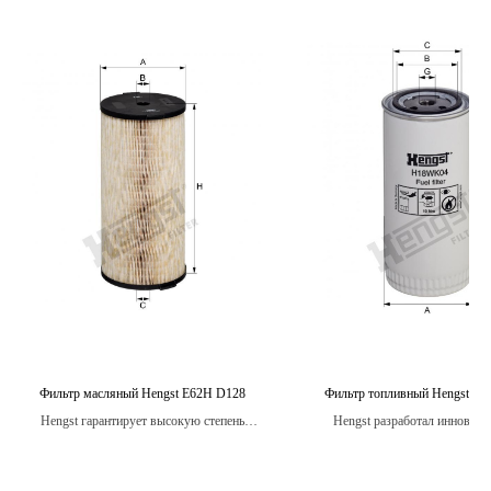
Фильтр масляный Hengst E62H D128
Фильтр топливный Hengst H
Hengst гарантирует высокую степень
Hengst разработал инновац
качества и надежности своих масляных
технологии для обеспечения ма
фильтров, поэтому вы можете быть
эффективности фильтрации т
уверены в защите своего двигателя на