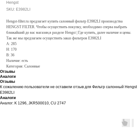
Hengst
SKU:
E3982LI
Hengst-filter.ru предлагает купить салонный фильтр E3982LI производства
HENGST FILTER. Чтобы осуществить покупку, необходимо сперва выбрать
ближайший до вас магазин,в разделе Hengst | Где купить, далее наличие и цены.
Так же мы предлагаем осуществить заказ фильтров E3982LI
A: 285
H: 170
B: 36
Наличие: есть
Категория: Салонные
Отзывы
Аналоги
Отзывы
К сожалению пользователи не оставили отзыв для Фильтр салонный Hengst
E3982LI
Аналоги
Аналог: K 1296, JKR500010, CU 2747