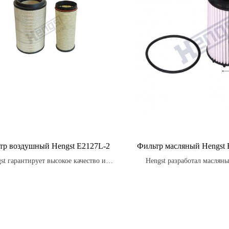
тр воздушный Hengst E2127L-2
Фильтр масляный Hengst
st гарантирует высокое качество и
Hengst разработал масляны
жность своих воздушных фильтров
которые имеют высокую степ
износа и коррозии, обе
дополнительную защиту д
двигателя.