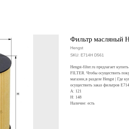
Фильтр масляный H
Hengst
SKU:
E714H D561
Hengst-filter.ru предлагает ку
FILTER. Чтобы осуществить поку
магазин,в разделе Hengst | Где к
осуществить заказ фильтров E71
A: 121
H: 148
Наличие: есть