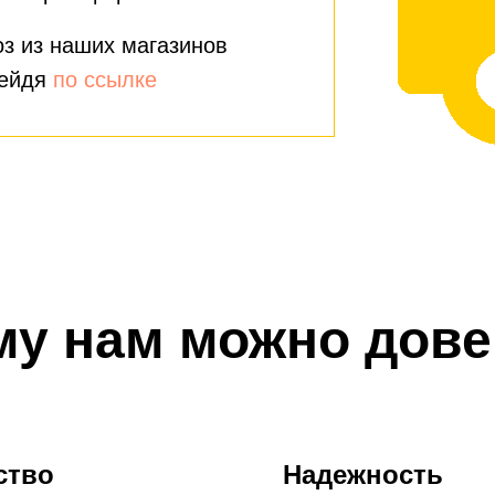
з из наших магазинов
рейдя
по ссылке
му нам можно дове
ство
Надежность