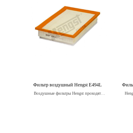
Фильтр воздушный Hengst E494L
Филь
Воздушные фильтры Hengst проходят
Heng
строгие испытания на стойкость к
наде
вибрации, температурным изменениям и
воздействию влаги, обеспечивая надежную
защиту двигателя в любых условиях.