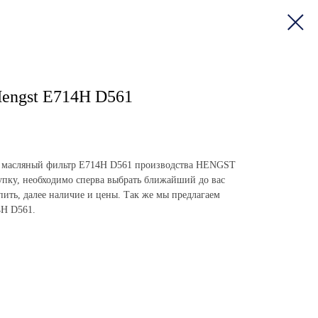
engst E714H D561
пить масляный фильтр E714H D561 производства HENGST
пку, необходимо сперва выбрать ближайший до вас
упить, далее наличие и цены. Так же мы предлагаем
4H D561.