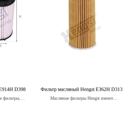
 E914H D398
Фильтр масляный Hengst E362H D313
е фильтры,
Масляные фильтры Hengst имеют
ень защиты от
оптимальную структуру и форму, что
спечивая
обеспечивает лучшую проходимость масла
ля вашего
и уменьшает нагрузку на двигатель.