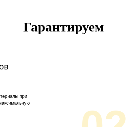
Гарантируем
ов
атериалы при
 максимальную
0