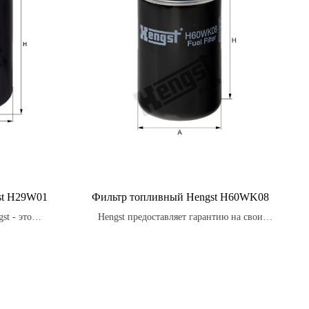
st H29W01
Фильтр топливный Hengst H60WK08
st - это
Hengst предоставляет гарантию на свои
ы, способные
топливные фильтры.
вигатель
 продлить его