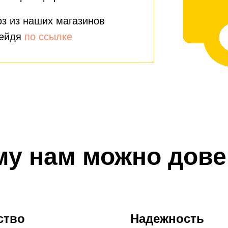
з из наших магазинов
рейдя
по ссылке
му нам можно дове
ство
Надежность