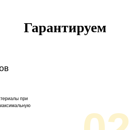
Гарантируем
ов
атериалы при
 максимальную
0