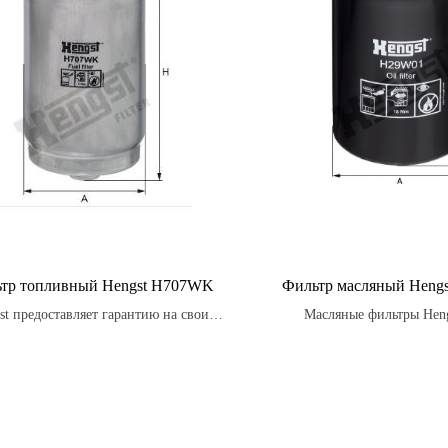
тр топливный Hengst H707WK
Фильтр масляный Heng
st предоставляет гарантию на свои
Масляные фильтры Heng
топливные фильтры.
высококачественные фильтр
эффективно защитить д
автомобиля от загрязнений и
срок службы.