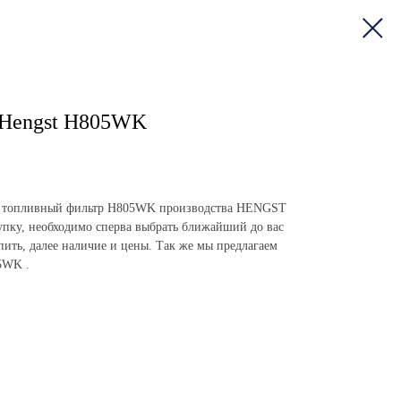
 Hengst H805WK
пить топливный фильтр H805WK производства HENGST
пку, необходимо сперва выбрать ближайший до вас
упить, далее наличие и цены. Так же мы предлагаем
5WK .