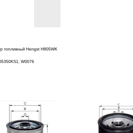
ьтр топливный Hengst H805WK
105350KS1, W0076