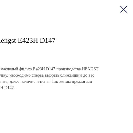
engst E423H D147
пить масляный фильтр E423H D147 производства HENGST
пку, необходимо сперва выбрать ближайший до вас
упить, далее наличие и цены. Так же мы предлагаем
3H D147.