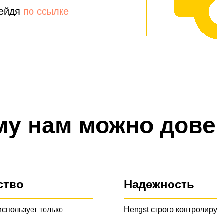
рейдя
по ссылке
му нам можно дове
ство
Надежность
использует только
Hengst строго контролиру