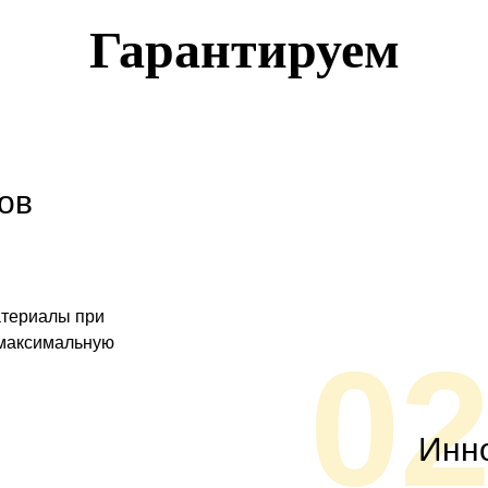
Гарантируем
ов
атериалы при
 максимальную
0
Инн