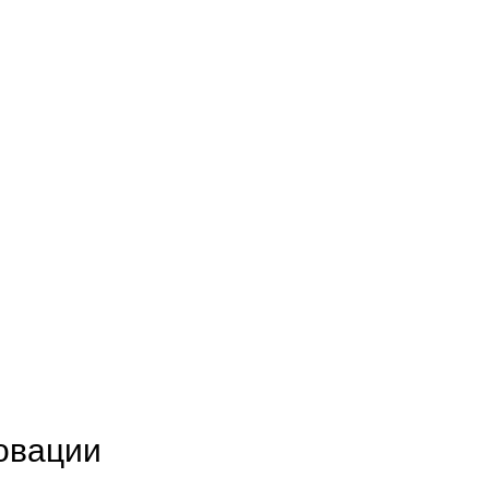
2
овации