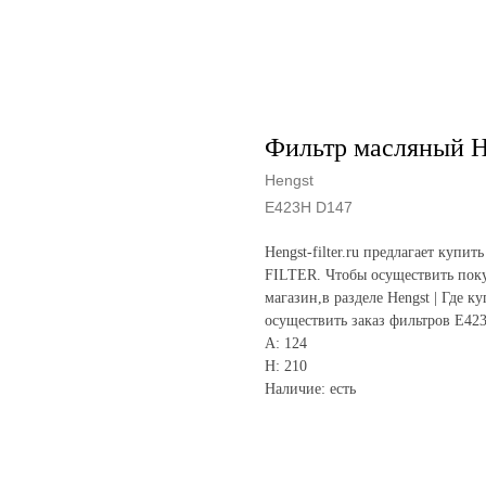
Фильтр масляный H
Hengst
E423H D147
Hengst-filter.ru предлагает ку
FILTER. Чтобы осуществить поку
магазин,в разделе Hengst | Где к
осуществить заказ фильтров E42
A: 124
H: 210
Наличие: есть