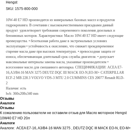
Hengst
SKU:
1575-800-000
10W-40 E7 HD производится из минеральных базовых масел и продуктов
гидрокрекинга. В сочетании с высококачественными присадками данный
продукт удовлетворяет требования современного поколения дизельных и
бензиновых моторов. Характеристики: Масло 10W-40 E7 HD имеет следующие
преимущества. • безотказная работа даже в экстремальных условиях
эксплуатации • устойчивость к окислению, что снижает преждевременное
старение масла даже при высоких температурах. • превосходная защита от
износа, обеспечивающая длительный срок службы двигателя. • допускает
максимальные интервалы замены масла, указанные производителем •
всесезонное масло для смешанного автопарка. СПЕЦИФИКАЦИИ: ACEA E7-
16,A3/B4-16 MAN 3275 DEUTZ DQC III MACK EO-N,EO-M+ CATERPILLAR
ECF-2 MB 228.3 VOLVO VDS-3 MTU 2.0 CUMMINS CES 20077 Renault RLD-
2
Наличие: есть
lwh: 360x208x340 mm
Отзывы
Аналоги
Отзывы
К сожалению пользователи не оставили отзыв для Масло моторное Hengst
10W40 E7 HD 20л
Аналоги
Аналоги: ACEA E7-16, A3/B4-16 MAN 3275 , DEUTZ DQC III MACK EO-N, EO-M+