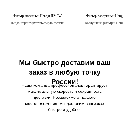
Фильтр масляный Hengst H240W
Фильтр воздушный Hengst E
Hengst гарантирует высокую степень
Воздушные фильтры Hengst п
качества и надежности своих масляных
строгие испытания на стойко
фильтров, поэтому вы можете быть
вибрации, температурным изме
уверены в защите своего двигателя на
воздействию влаги, обеспечива
долгое время.
защиту двигателя в любых ус
Мы быстро доставим ваш
заказ в любую точку
России!
Наша команда профессионалов гарантирует
максимальную скорость и сохранность
доставки. Независимо от вашего
местоположения, мы доставим ваш заказ
быстро и удобно.