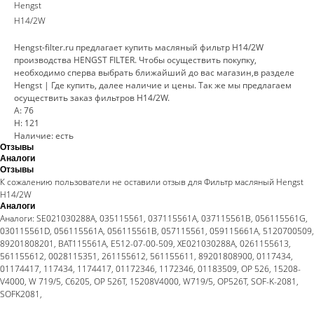
Hengst
H14/2W
Hengst-filter.ru предлагает купить масляный фильтр H14/2W
производства HENGST FILTER. Чтобы осуществить покупку,
необходимо сперва выбрать ближайший до вас магазин,в разделе
Hengst | Где купить, далее наличие и цены. Так же мы предлагаем
осуществить заказ фильтров H14/2W.
A: 76
H: 121
Наличие: есть
Отзывы
Аналоги
Отзывы
К сожалению пользователи не оставили отзыв для Фильтр масляный Hengst
H14/2W
Аналоги
Аналоги: SE021030288A, 035115561, 037115561A, 037115561B, 056115561G,
030115561D, 056115561A, 056115561B, 057115561, 059115661A, 5120700509,
89201808201, BAT115561A, E512-07-00-509, XE021030288A, 0261155613,
561155612, 0028115351, 261155612, 561155611, 89201808900, 0117434,
01174417, 117434, 1174417, 01172346, 1172346, 01183509, OP 526, 15208-
V4000, W 719/5, C6205, OP 526T, 15208V4000, W719/5, OP526T, SOF-K-2081,
SOFK2081,