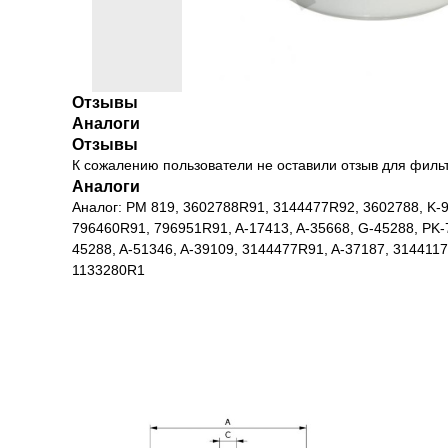
Отзывы
Аналоги
Отзывы
К сожалению пользователи не оставили отзыв для филь
Аналоги
Аналог: PM 819, 3602788R91, 3144477R92, 3602788, K-9
796460R91, 796951R91, A-17413, A-35668, G-45288, PK-7
45288, A-51346, A-39109, 3144477R91, A-37187, 31441
1133280R1