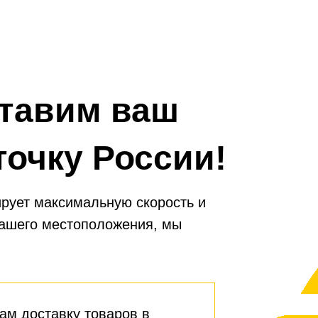
снижая износ.
кондиционирования, а т
сохранения качества возду
автомобиля.
тавим ваш
точку России!
рует максимальную скорость и
вашего местоположения, мы
ам доставку товаров в