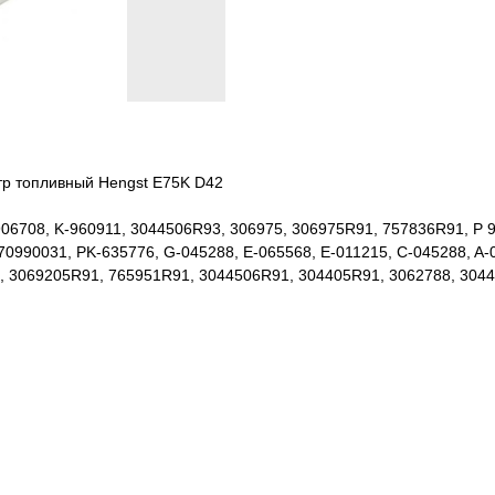
тр топливный Hengst E75K D42
06708, K-960911, 3044506R93, 306975, 306975R91, 757836R91, P 9
0990031, PK-635776, G-045288, E-065568, E-011215, C-045288, A-0
17, 3069205R91, 765951R91, 3044506R91, 304405R91, 3062788, 304