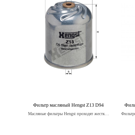
Фильтр масляный Hengst Z13 D94
Филь
Масляные фильтры Hengst проходят жесткие
Фильтр
испытания на прочность и долговечность,
фил
чтобы гарантировать оптимальную
топл
производительность и защиту двигателя
увел