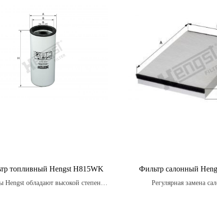
тр топливный Hengst H815WK
Фильтр салонный Heng
ы Hengst обладают высокой степенью
Регулярная замена са
ьтрации, что гарантирует чистоту
автомобильных фильтро
ива и улучшает работу двигателя,
необходима для обеспечения
ичивая его производительность и
работы системы венти