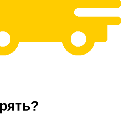
рять?