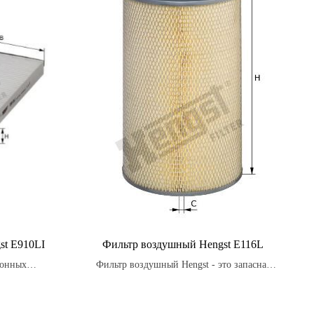
st E910LI
Фильтр воздушный Hengst E116L
лонных
Фильтр воздушный Hengst - это запасная
в Hengst
часть, которая должна регулярно заменяться
 эффективной
в соответствии с рекомендациями
ляции и
производителя автомобиля.