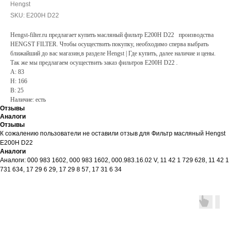
Hengst
SKU:
E200H D22
Hengst-filter.ru предлагает купить масляный фильтр E200H D22 производства
HENGST FILTER. Чтобы осуществить покупку, необходимо сперва выбрать
ближайший до вас магазин,в разделе Hengst | Где купить, далее наличие и цены.
Так же мы предлагаем осуществить заказ фильтров E200H D22 .
A: 83
H: 166
B: 25
Наличие: есть
Отзывы
Аналоги
Отзывы
К сожалению пользователи не оставили отзыв для Фильтр масляный Hengst
E200H D22
Аналоги
Аналоги: 000 983 1602, 000 983 1602, 000.983.16.02 V, 11 42 1 729 628, 11 42 1
731 634, 17 29 6 29, 17 29 8 57, 17 31 6 34