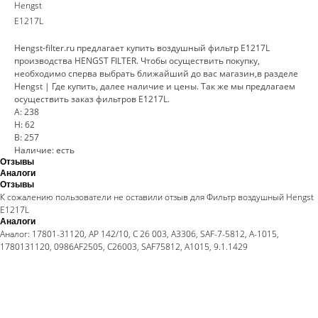
Hengst
E1217L
Hengst-filter.ru предлагает купить воздушный фильтр E1217L
производства HENGST FILTER. Чтобы осуществить покупку,
необходимо сперва выбрать ближайший до вас магазин,в разделе
Hengst | Где купить, далее наличие и цены. Так же мы предлагаем
осуществить заказ фильтров E1217L.
A: 238
H: 62
B: 257
Наличие: есть
Отзывы
Аналоги
Отзывы
К сожалению пользователи не оставили отзыв для Фильтр воздушный Hengst
E1217L
Аналоги
Аналог: 17801-31120, AP 142/10, C 26 003, A3306, SAF-7-5812, A-1015,
1780131120, 0986AF2505, C26003, SAF75812, A1015, 9.1.1429