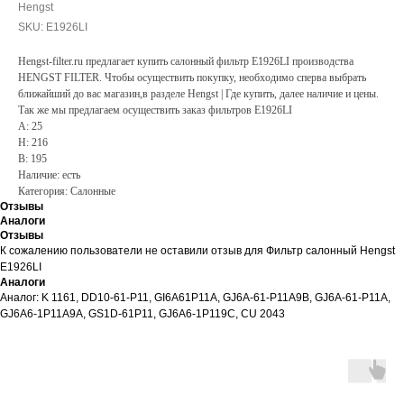
Hengst
SKU:
E1926LI
Hengst-filter.ru предлагает купить салонный фильтр E1926LI производства
HENGST FILTER. Чтобы осуществить покупку, необходимо сперва выбрать
ближайший до вас магазин,в разделе Hengst | Где купить, далее наличие и цены.
Так же мы предлагаем осуществить заказ фильтров E1926LI
A: 25
H: 216
B: 195
Наличие: есть
Категория: Салонные
Отзывы
Аналоги
Отзывы
К сожалению пользователи не оставили отзыв для Фильтр салонный Hengst
E1926LI
Аналоги
Аналог: K 1161, DD10-61-P11, GI6A61P11A, GJ6A-61-P11A9B, GJ6A-61-P11A,
GJ6A6-1P11A9A, GS1D-61P11, GJ6A6-1P119C, CU 2043