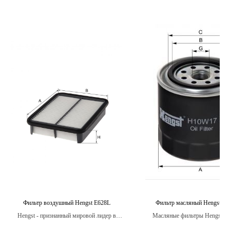
Фильтр воздушный Hengst E628L
Фильтр масляный Hengst H
Hengst - признанный мировой лидер в
Масляные фильтры Hengst п
области производства воздушных
жесткие испытания на прочн