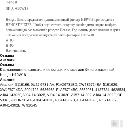
Hengst
SKU:
H10W18
Hengst-filter.ru предлагает купить масляный фильтр H10W18 производства
HENGST FILTER. Чтобы осуществить покупку, необходимо сперва выбрать
ближайший до вас магазин,в разделе Hengst | Где купить, далее наличие и цены.
Так же мы предлагаем осуществить заказ фильтров H10W18.
A: 93
H: 90
Наличие: есть
Отзывы
Аналоги
Отзывы
К сожалению пользователи не оставили отзыв для Фильтр масляный
Hengst H10W18
Аналоги
Аналоги: 5116166, 9U2J-6731-AA, F1AZ6731BD, XW4E6714BA, 5191626,
XW4E6714DA, 3904728, 6636968, F1AE6714BC, 3652061, 4137784, 4628534,
AJ04-14302F, AJ04-14-302B, AJ04-14-302C, AJ57-14-302, AJ04-14-302E, OP
533/1, 9U2J6731AA, AJ0414302F, AJ0414302B, AJ0414302C, AJ5714302,
AJ0414302E, W 920/45