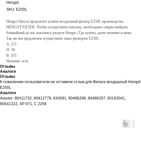
Hengst
SKU:
E250L
Hengst-filter.ru предлагает купить воздушный фильтр E250L производства
HENGST FILTER. Чтобы осуществить покупку, необходимо сперва выбрать
ближайший до вас магазин,в разделе Hengst | Где купить, далее наличие и цены.
Так же мы предлагаем осуществить заказ фильтров E250L.
A: 211
H: 38
B: 165
Наличие: есть
Отзывы
Аналоги
Отзывы
К сожалению пользователи не оставили отзыв для Фильтр воздушный Hengst
E250L
Аналоги
Аналог: 90411732, 90412779, 834581, 90486296, 90486297, 93183041,
90541322, AP 071, C 2256