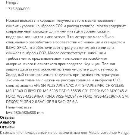
Hengst
1713-800-000
Низкая вязкость и хорошая текучесть этого масла позволяет
снизить уровень выбросов CO2 и расход топлива. Масло содержит
современные присадки для минимизации уровня сажи и
поддержания чистоты двигателя. Это моторное масло было
специально разработано в соответствии с новейшим стандартом
ILSAC GF-6A, что обеспечивает строгую экономию топлива и
снижает выбросы CO2. Масло соответствует новейшим
требованиям, предъявляемым к легковым автомобилям
американского и азиатского производства. Функции Полная
защита двигателя: исключительная чистота и долговечность.
Холодный старт: отличная текучесть при низких температурах.
Экономия топлива: снижение расхода топлива и выбросов CO2.
спецификация API: SN PLUS API: SN/RC API: SP API: SP/RC CHRYSLER:
MS 13340 CHRYSLER: MS 6395 FIAT: 9.55535-CR1 FORD: WSS-M2C945-A
FORD: WSS-M2C946-A FORD: WSS-M2C947-A FORD: WSS-M2C961-A GM:
DEXOS1™ GEN 2 ILSAC: GF-5 ILSAC: GF-6 A
Наличие: есть
lwh: 580x580x880 mm
Отзывы
Аналоги
Отзывы
К сожалению пользователи не оставили отзыв для Масло моторное Hengst