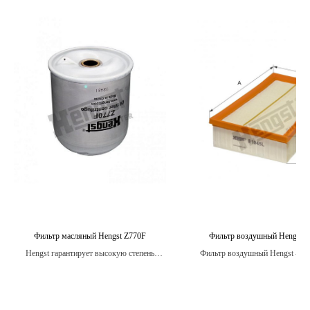
Фильтр масляный Hengst Z770F
Фильтр воздушный Hengst 
Hengst гарантирует высокую степень
Фильтр воздушный Hengst - эт
качества и надежности своих масляных
компонент автомобиля, который
фильтров, поэтому вы можете быть
продлить срок эксплуатации дв
уверены в защите своего двигателя на
улучшить его производительн
долгое время.
снизить расход топлива