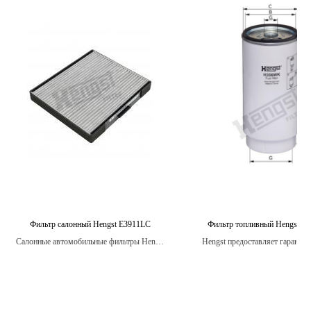
Фильтр салонный Hengst E3911LC
Фильтр топливный Hengst 
Салонные автомобильные фильтры Hengst
Hengst предоставляет гарантию
также могут помочь устранить неприятные
топливные фильтры.
запахи в салоне автомобиля, такие как
запах табака или духов, позволяя
наслаждаться более свежим воздухом
внутри автомобиля.