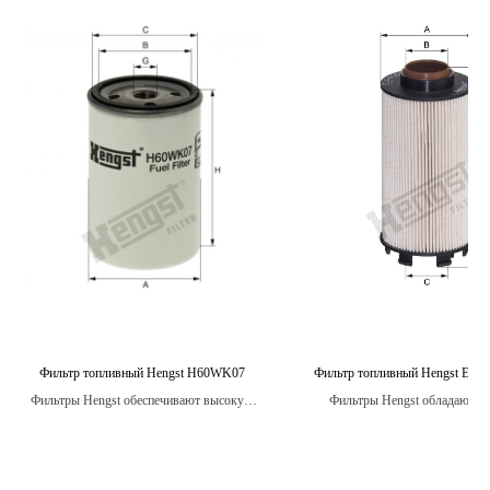
Фильтр топливный Hengst H60WK07
Фильтр топливный Hengst E44
Фильтры Hengst обеспечивают высокую
Фильтры Hengst обладают в
степень фильтрации, защищая двигатель от
степенью фильтрации, что гар
загрязнений.
чистоту топлива и улучшает 
двигателя, увеличивая е
производительность и снижая