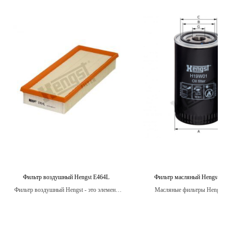
Фильтр воздушный Hengst E464L
Фильтр масляный Hengst H
Фильтр воздушный Hengst - это элемент
Масляные фильтры Hengst 
системы вентиляции двигателя, который
оптимальную структуру и фор
защищает его от попадания пыли, грязи,
обеспечивает лучшую проходимо
насекомых и других загрязнений из
и уменьшает нагрузку на дви
внешней среды.