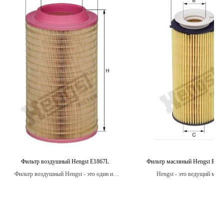
Фильтр воздушный Hengst E1867L
Фильтр масляный Hengst E12
Фильтр воздушный Hengst - это один из
Hengst - это ведущий мир
самых распространенных типов фильтров
производитель масляных фил
для автомобилей.
который использует передовые 
для создания продуктов высо
качества.