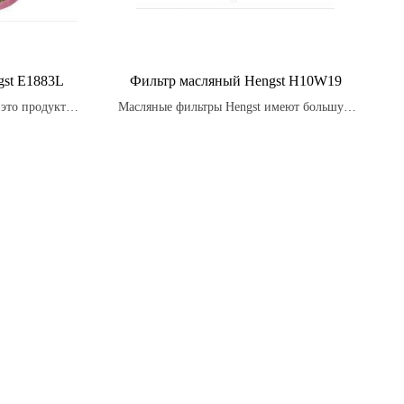
st E1883L
Фильтр масляный Hengst H10W19
это продукт,
Масляные фильтры Hengst имеют большую
ответствии с
поверхность фильтрации, что обеспечивает
ачества и
более эффективное удаление загрязнений
оптимальную
из масла и более длительный интервал
говечность
замены.