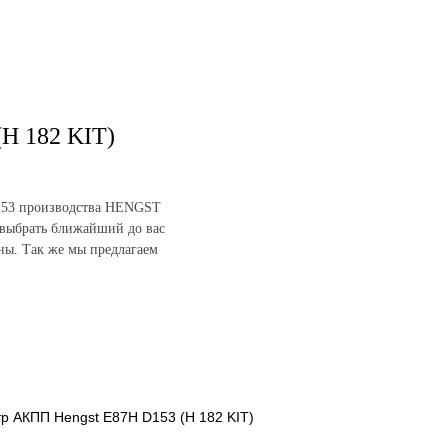
H 182 KIT)
D153 производства HENGST
 выбрать ближайший до вас
ены. Так же мы предлагаем
тр АКПП Hengst E87H D153 (H 182 KIT)