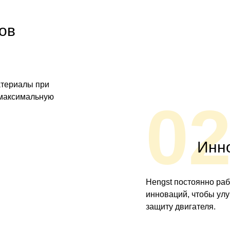
ов
атериалы при
 максимальную
0
Инн
Hengst постоянно раб
инноваций, чтобы ул
защиту двигателя.