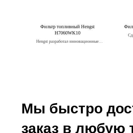
Фильтр топливный Hengst
Фил
H7060WK10
Сд
Hengst разработал инновационные
мате
технологии для обеспечения максимальной
эффективности фильтрации топлива.
произ
Мы быстро дос
заказ в любую 