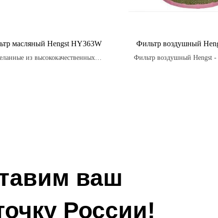
ьтр масляный Hengst HY363W
Фильтр воздушный Heng
еланные из высококачественных
Фильтр воздушный Hengst - 
риалов, масляные фильтры Hengst
который производится в со
обеспечивают оптимальную
высокими стандартами к
водительность двигателя, удаляя до
надежности, обеспечивая 
99% загрязнений.
производительность и дол
двигателя.
тавим ваш
точку России!