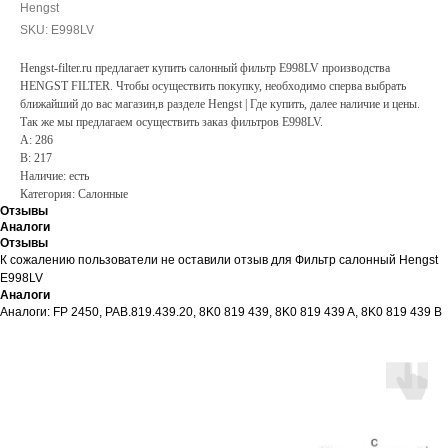
Hengst
SKU:
E998LV
Hengst-filter.ru предлагает купить салонный фильтр E998LV производства
HENGST FILTER. Чтобы осуществить покупку, необходимо сперва выбрать
ближайший до вас магазин,в разделе Hengst | Где купить, далее наличие и цены.
Так же мы предлагаем осуществить заказ фильтров E998LV.
A: 286
B: 217
Наличие: есть
Категория: Салонные
Отзывы
Аналоги
Отзывы
К сожалению пользователи не оставили отзыв для Фильтр салонный Hengst
E998LV
Аналоги
Аналоги: FP 2450, PAB.819.439.20, 8K0 819 439, 8K0 819 439 A, 8K0 819 439 B