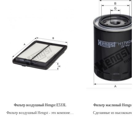
Фильтр воздушный Hengst E533L
Фильтр масляный Hengst H
Фильтр воздушный Hengst - это компонент,
Сделанные из высококачест
который способствует более чистому
материалов, масляные фильтр
сгоранию топлива, что в свою очередь
обеспечивают оптималь
уменьшает количество выхлопных газов.
производительность двигателя, 
99% загрязнений.