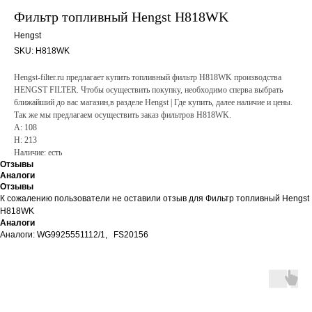
Фильтр топливный Hengst H818WK
Hengst
SKU:
H818WK
Hengst-filter.ru предлагает купить топливный фильтр H818WK производства
HENGST FILTER. Чтобы осуществить покупку, необходимо сперва выбрать
ближайший до вас магазин,в разделе Hengst | Где купить, далее наличие и цены.
Так же мы предлагаем осуществить заказ фильтров H818WK.
A: 108
H: 213
Наличие: есть
Отзывы
Аналоги
Отзывы
К сожалению пользователи не оставили отзыв для Фильтр топливный Hengst
H818WK
Аналоги
Аналоги: WG9925551112/1, FS20156