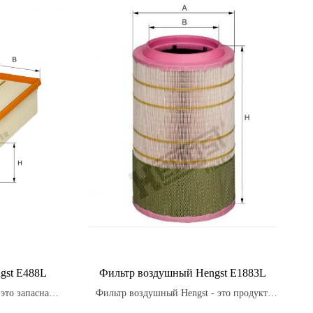
gst E488L
Фильтр воздушный Hengst E1883L
это запасная
Фильтр воздушный Hengst - это продукт,
рно заменяться
который производится в соответствии с