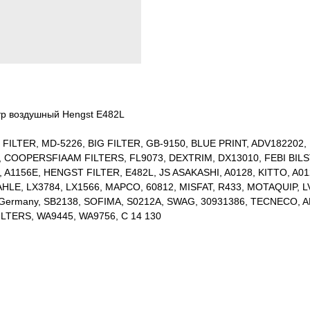
тр воздушный Hengst E482L
 FILTER, MD-5226, BIG FILTER, GB-9150, BLUE PRINT, ADV182202,
COOPERSFIAAM FILTERS, FL9073, DEXTRIM, DX13010, FEBI BILSTEI
, A1156E, HENGST FILTER, E482L, JS ASAKASHI, A0128, KITTO, A0
LE, LX3784, LX1566, MAPCO, 60812, MISFAT, R433, MOTAQUIP, LVF
T Germany, SB2138, SOFIMA, S0212A, SWAG, 30931386, TECNECO, A
ILTERS, WA9445, WA9756, C 14 130