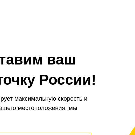
рантирует, что воздух, поступающий
в соответствии с реком
салон, будет чистым и свежим, а
производителя автом
ажиры будут защищены от вредных
веществ.
тавим ваш
точку России!
рует максимальную скорость и
вашего местоположения, мы