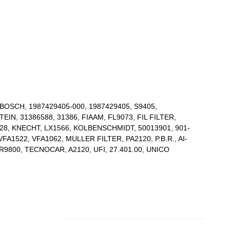
 BOSCH, 1987429405-000, 1987429405, S9405,
N, 31386588, 31386, FIAAM, FL9073, FIL FILTER,
128, KNECHT, LX1566, KOLBENSCHMIDT, 50013901, 901-
A1522, VFA1062, MULLER FILTER, PA2120, P.B.R., AI-
R9800, TECNOCAR, A2120, UFI, 27.401.00, UNICO