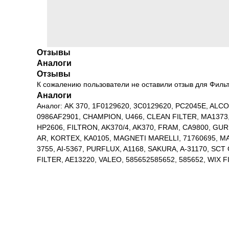
Отзывы
Аналоги
Отзывы
К сожалению пользователи не оставили отзыв для Филь
Аналоги
Аналог: AK 370, 1F0129620, 3C0129620, PC2045E, ALCO
0986AF2901, CHAMPION, U466, CLEAN FILTER, MA1373, 
HP2606, FILTRON, AK370/4, AK370, FRAM, CA9800, GUR
AR, KORTEX, KA0105, MAGNETI MARELLI, 71760695, MAH
3755, AI-5367, PURFLUX, A1168, SAKURA, A-31170, SC
FILTER, AE13220, VALEO, 585652585652, 585652, WIX F