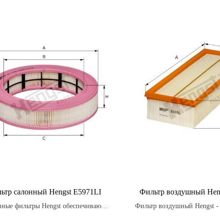
ьтр салонный Hengst E5971LI
Фильтр воздушный Hen
нные фильтры Hengst обеспечивают
Фильтр воздушный Hengst - 
ую производительность фильтрации,
часть, которая должна регуля