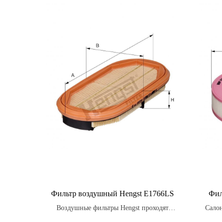
Фильтр воздушный Hengst E1766LS
Фил
Воздушные фильтры Hengst проходят
Сало
строгие испытания на стойкость к
высок