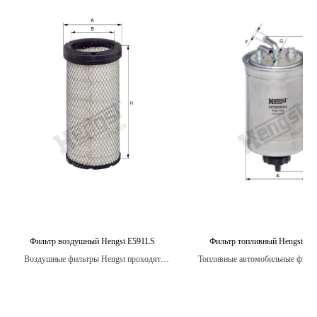
Фильтр воздушный Hengst E591LS
Фильтр топливный Hengst H
Воздушные фильтры Hengst проходят
Топливные автомобильные фильт
строгие испытания на стойкость к
являются надежными и долго
вибрации, температурным изменениям и
воздействию влаги, обеспечивая надежную
защиту двигателя в любых условиях.