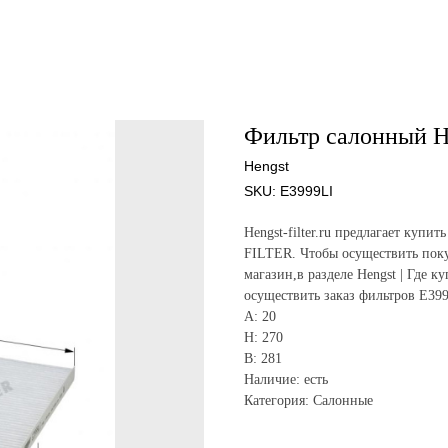
Фильтр салонный H
Hengst
SKU:
E3999LI
Hengst-filter.ru предлагает куп
FILTER. Чтобы осуществить поку
магазин,в разделе Hengst | Где к
осуществить заказ фильтров E39
A: 20
H: 270
B: 281
Наличие: есть
Категория: Салонные