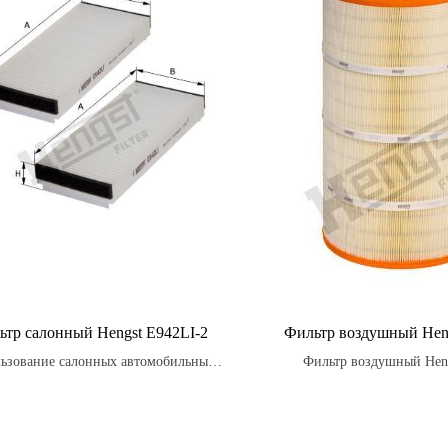
ьтр салонный Hengst E942LI-2
Фильтр воздушный Hen
ьзование салонных автомобильных
Фильтр воздушный Heng
ьтров Hengst помогает уменьшить
необходимый компонент для
ь вредных частиц в воздухе в салоне
автомобилей, включая 
обиля, обеспечивая более здоровые
автомобили, грузовики, авто
условия для пассажиров.
транспортные средс