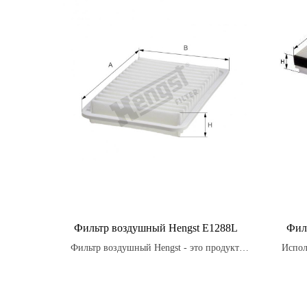
Фильтр воздушный Hengst E1288L
Фил
Фильтр воздушный Hengst - это продукт,
Испол
который производится в соответствии с
фил
высокими стандартами качества и
уровен
надежности, обеспечивая оптимальную
автом
производительность и долговечность