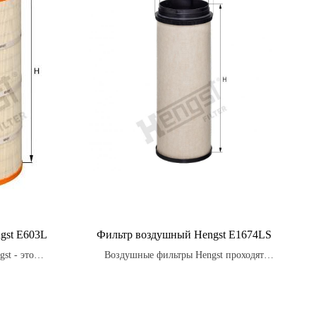
gst E603L
Фильтр воздушный Hengst E1674LS
st - это
Воздушные фильтры Hengst проходят
 всех типов
строгие испытания на стойкость к
легковые
вибрации, температурным изменениям и
бусы и другие
воздействию влаги, обеспечивая надежную
тва.
защиту двигателя в любых условиях.