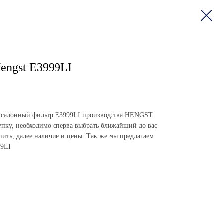
engst E3999LI
ить салонный фильтр E3999LI производства HENGST
пку, необходимо сперва выбрать ближайший до вас
упить, далее наличие и цены. Так же мы предлагаем
99LI