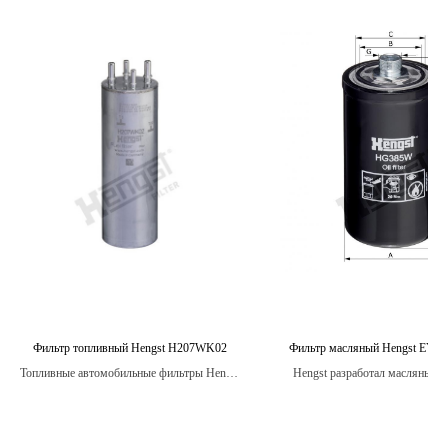
Фильтр топливный Hengst H207WK02
Фильтр масляный Hengst EY8
Топливные автомобильные фильтры Hengst
Hengst разработал масляные 
являются надежными и долговечными.
которые имеют высокую степен
от износа и коррозии, обесп
дополнительную защиту для 
двигателя.