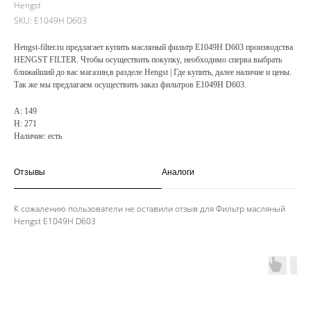
Hengst
SKU:
E1049H D603
Hengst-filter.ru предлагает купить масляный фильтр E1049H D603 производства
HENGST FILTER. Чтобы осуществить покупку, необходимо сперва выбрать
ближайший до вас магазин,в разделе Hengst | Где купить, далее наличие и цены.
Так же мы предлагаем осуществить заказ фильтров E1049H D603.
A: 149
H: 271
Наличие: есть
Отзывы
Аналоги
К сожалению пользователи не оставили отзыв для Фильтр масляный
Hengst E1049H D603