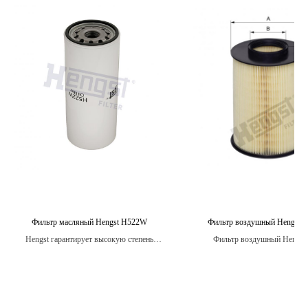
Фильтр масляный Hengst H522W
Фильтр воздушный Hengst 
Hengst гарантирует высокую степень
Фильтр воздушный Hengst 
качества и надежности своих масляных
необходимый компонент для вс
фильтров, поэтому вы можете быть
автомобилей, включая лег
уверены в защите своего двигателя на
автомобили, грузовики, автобус
долгое время.
транспортные средства