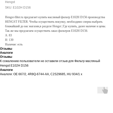
Hengst
SKU:
E102H D156
Hengst-filter.ru предлагает купить масляный фильтр E102H D156 производства
HENGST FILTER. Чтобы осуществить покупку, необходимо сперва выбрать
ближайший до вас магазин,в разделе Hengst | Где купить, далее наличие и цены.
Так же мы предлагаем осуществить заказ фильтров E102H D156.
A: 83
H: 139
Наличие: есть
Отзывы
Аналоги
Отзывы
К сожалению пользователи не оставили отзыв для Фильтр масляный
Hengst E102H D156
Аналоги
Аналоги: OE 667/2, 4R8Q-6744-AA, C2S29685, HU 934/1 x