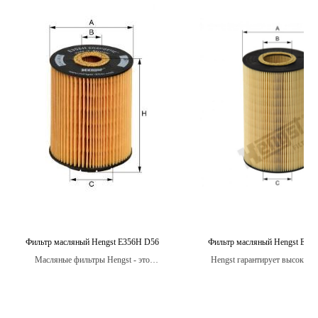
Фильтр масляный Hengst E356H D56
Фильтр масляный Hengst E42
Масляные фильтры Hengst - это
Hengst гарантирует высокую 
высококачественные фильтры, способные
качества и надежности своих 
эффективно защитить двигатель
фильтров, поэтому вы может
автомобиля от загрязнений и продлить его
уверены в защите своего двиг
срок службы.
долгое время.