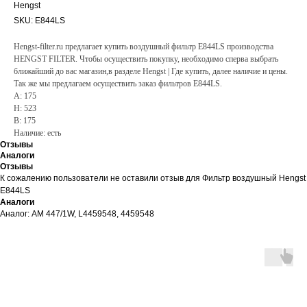
Hengst
SKU:
E844LS
Hengst-filter.ru предлагает купить воздушный фильтр E844LS производства
HENGST FILTER. Чтобы осуществить покупку, необходимо сперва выбрать
ближайший до вас магазин,в разделе Hengst | Где купить, далее наличие и цены.
Так же мы предлагаем осуществить заказ фильтров E844LS.
A: 175
H: 523
B: 175
Наличие: есть
Отзывы
Аналоги
Отзывы
К сожалению пользователи не оставили отзыв для Фильтр воздушный Hengst
E844LS
Аналоги
Аналог: AM 447/1W, L4459548, 4459548