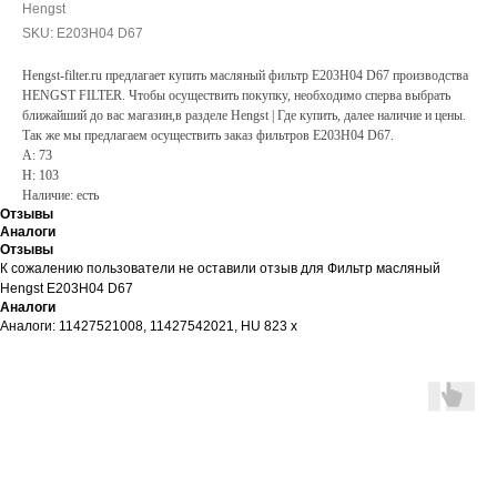
Hengst
SKU:
E203H04 D67
Hengst-filter.ru предлагает купить масляный фильтр E203H04 D67 производства
HENGST FILTER. Чтобы осуществить покупку, необходимо сперва выбрать
ближайший до вас магазин,в разделе Hengst | Где купить, далее наличие и цены.
Так же мы предлагаем осуществить заказ фильтров E203H04 D67.
A: 73
H: 103
Наличие: есть
Отзывы
Аналоги
Отзывы
К сожалению пользователи не оставили отзыв для Фильтр масляный
Hengst E203H04 D67
Аналоги
Аналоги: 11427521008, 11427542021, HU 823 x