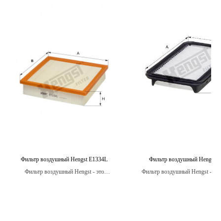
Фильтр воздушный Hengst E1334L
Фильтр воздушный Hengst 
Фильтр воздушный Hengst - это
Фильтр воздушный Hengst - это
необходимый компонент для всех типов
который разработан с учетом ос
автомобилей, включая легковые
конкретных моделей автомобил
автомобили, грузовики, автобусы и другие
обеспечить наилучшу
транспортные средства.
производительность и защиту д