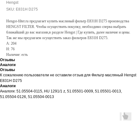
Hengst
SKU:
E831H D275
Hengst-filter.ru предлагает купить масляный фильтр E831H D275 производства
HENGST FILTER. Чтобы осуществить покупку, необходимо сперва выбрать
ближайший до вас магазин,в разделе Hengst | Где купить, далее наличие и цены.
Так же мы предлагаем осуществить заказ фильтров E831H D275.
A: 204
H: 76
Наличие: есть
Отзывы
Аналоги
Отзывы
К сожалению пользователи не оставили отзыв для Фильтр масляный Hengst
E831H D275
Аналоги
Аналоги: 51.05504-0115, HU 1291/1 z, 51.05501-0009, 51.05501-0013,
51.05504-0126, 51.05504-0013