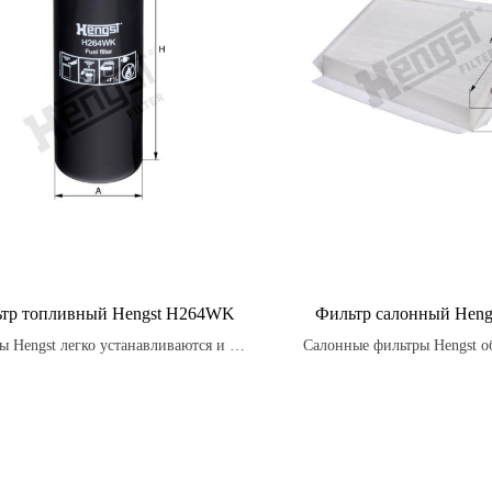
тр топливный Hengst H264WK
Фильтр салонный Heng
ы Hengst легко устанавливаются и не
Салонные фильтры Hengst о
требуют специальных навыков.
высокую производительность
что гарантирует, что воздух
в салон, будет чистым и 
пассажиры будут защищены
веществ.