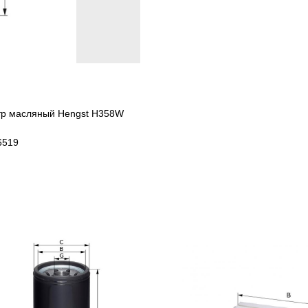
ьтр масляный Hengst H358W
6519