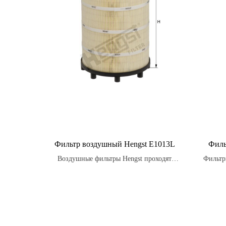
Фильтр воздушный Hengst E1013L
Филь
Воздушные фильтры Hengst проходят
Фильтр
строгие испытания на стойкость к
вибрации, температурным изменениям и
воздействию влаги, обеспечивая надежную
защиту двигателя в любых условиях.