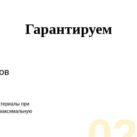
Гарантируем
ов
атериалы при
 максимальную
0