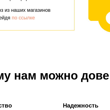
з из наших магазинов
рейдя
по ссылке
му нам можно дове
ство
Надежность