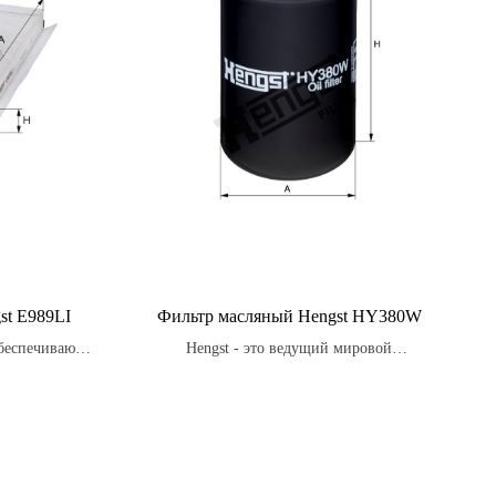
st E989LI
Фильтр масляный Hengst HY380W
беспечивают
Hengst - это ведущий мировой
 фильтрации,
производитель масляных фильтров, который
, поступающий
использует передовые технологии для
свежим, а
создания продуктов высочайшего качества.
 от вредных